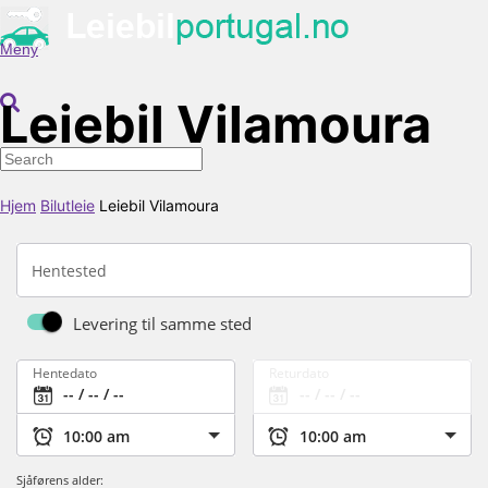
Meny
Leiebil Vilamoura
Hjem
Bilutleie
Leiebil Vilamoura
Hentested
Levering til samme sted
Hentedato
Returdato
Sjåførens alder: