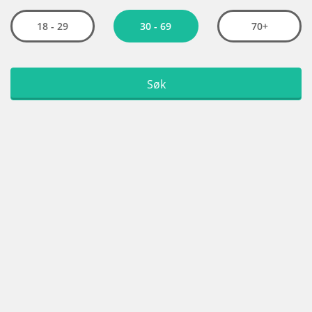
30 - 69
18 - 29
70+
Søk