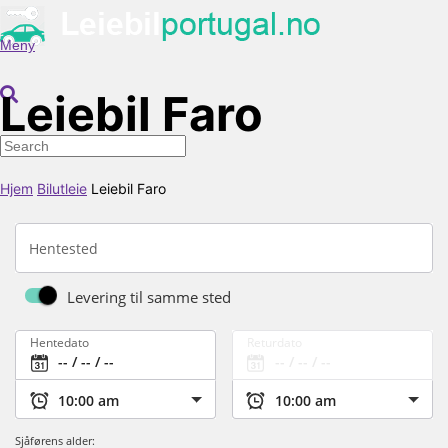
Meny
Leiebil Faro
Hjem
Bilutleie
Leiebil Faro
Hentested
Levering til samme sted
Hentedato
Returdato
Sjåførens alder: