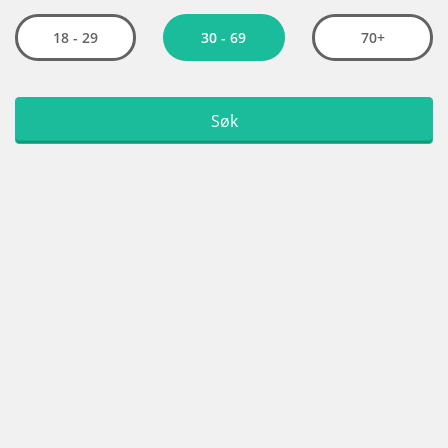
30 - 69
18 - 29
70+
Søk