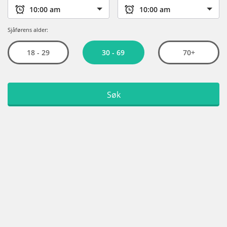
Sjåførens alder:
30 - 69
18 - 29
70+
Søk