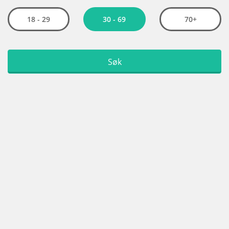
30 - 69
18 - 29
70+
Søk