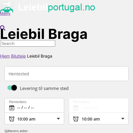
Meny
Leiebil Braga
Hjem
Bilutleie
Leiebil Braga
Hentested
Levering til samme sted
Hentedato
Returdato
Sjåførens alder: